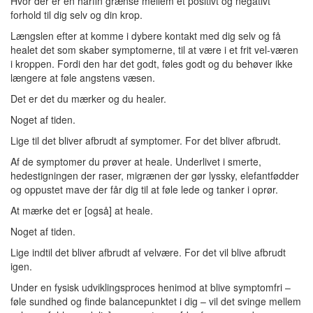
Hvor der er en hårfin grænse mellem et positivt og negativt
forhold til dig selv og din krop.
Længslen efter at komme i dybere kontakt med dig selv og få
healet det som skaber symptomerne, til at være i et frit vel-væren
i kroppen. Fordi den har det godt, føles godt og du behøver ikke
længere at føle angstens væsen.
Det er det du mærker og du healer.
Noget af tiden.
Lige til det bliver afbrudt af symptomer. For det bliver afbrudt.
Af de symptomer du prøver at heale. Underlivet i smerte,
hedestigningen der raser, migrænen der gør lyssky, elefantfødder
og oppustet mave der får dig til at føle lede og tanker i oprør.
At mærke det er [også] at heale.
Noget af tiden.
Lige indtil det bliver afbrudt af velvære. For det vil blive afbrudt
igen.
Under en fysisk udviklingsproces henimod at blive symptomfri –
føle sundhed og finde balancepunktet i dig – vil det svinge mellem