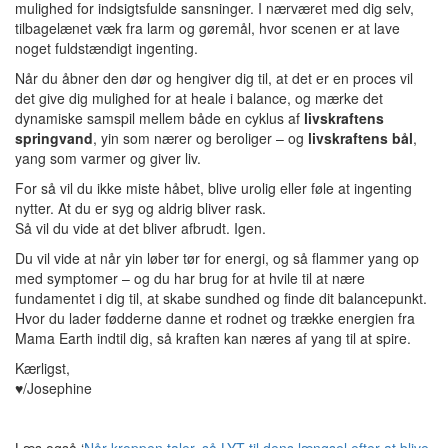
mulighed for indsigtsfulde sansninger. I nærværet med dig selv,
tilbagelænet væk fra larm og gøremål, hvor scenen er at lave
noget fuldstændigt ingenting.
Når du åbner den dør og hengiver dig til, at det er en proces vil
det give dig mulighed for at heale i balance, og mærke det
dynamiske samspil mellem både en cyklus af
livskraftens
springvand
, yin som nærer og beroliger – og
livskraftens bål
,
yang som varmer og giver liv.
For så vil du ikke miste håbet, blive urolig eller føle at ingenting
nytter. At du er syg og aldrig bliver rask.
Så vil du vide at det bliver afbrudt. Igen.
Du vil vide at når yin løber tør for energi, og så flammer yang op
med symptomer – og du har brug for at hvile til at nære
fundamentet i dig til, at skabe sundhed og finde dit balancepunkt.
Hvor du lader fødderne danne et rodnet og trække energien fra
Mama Earth indtil dig, så kraften kan næres af yang til at spire.
Kærligst,
♥/Josephine
Læs også ‘
Når kroppen taler, så LYT til dens længsel efter at blive