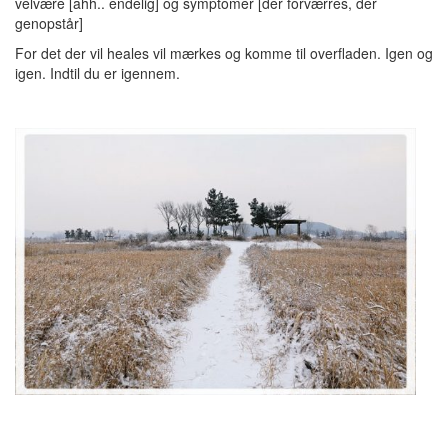
velvære [ahh.. endelig] og symptomer [der forværres, der
genopstår]
For det der vil heales vil mærkes og komme til overfladen. Igen og
igen. Indtil du er igennem.