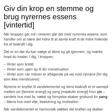
Giv din krop en stemme og
brug nyrernes essens
[vintertid]
Når kroppen går ind i vinteren går det med nyrernes essens, som
handler om at nære det indre til at samle kraft til de indre hvilende
frø af livskraft i dig.
Det er en dør du kan vælge at åbne og gå igennem, og mærke
hvad du healer. I dig. I kroppen.
– Vinter som årstid
– Vinter som ugen op til din menstruation
– Vinter som når månen er aftagende på vej mod nymåne [for dig
som ikke menstruerer]
Nyrerne er knyttet til vandelementet og dens livskraft er et samspil
mellem yin [feminin energi] og yang [maskulin energi] hvor
yin
–
vandets hus med liv, vækst og fornyelse skaber grobund for
yang
– ildens hus med vilje, beslutning og motivation.
Når vandelementet er harmonisk vækker det kraften og skaber