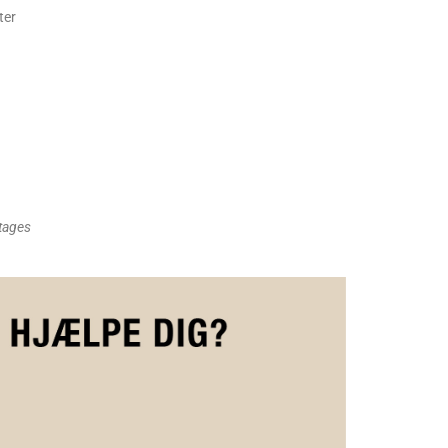
ter
 tages