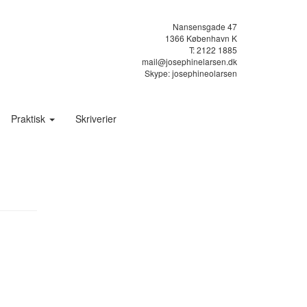
Nansensgade 47
1366 København K
T: 2122 1885
mail@josephinelarsen.dk
Skype: josephineolarsen
Praktisk
Skriverier