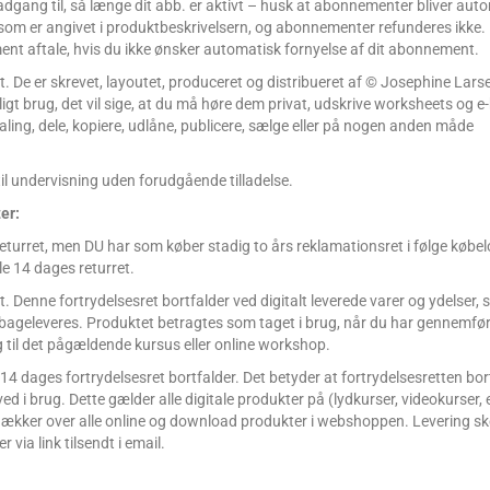
dgang til, så længe dit abb. er aktivt – husk at abonnementer bliver aut
 som er angivet i produktbeskrivelsern, og abonnementer refunderes ikke. 
nt aftale, hvis du ikke ønsker automatisk fornyelse af dit abonnement.
t. De er skrevet, layoutet, produceret og distribueret af © Josephine Lars
igt brug, det vil sige, at du må høre dem privat, udskrive worksheets og e
ling, dele, kopiere, udlåne, publicere, sælge eller på nogen anden måde
 til undervisning uden forudgående tilladelse.
er:
returret, men DU har som køber stadig to års reklamationsret i følge købe
le 14 dages returret.
Denne fortrydelsesret bortfalder ved digitalt leverede varer og ydelser, 
tilbageleveres. Produktet betragtes som taget i brug, når du har gennemfør
til det pågældende kursus eller online workshop.
14 dages fortrydelsesret bortfalder. Det betyder at fortrydelsesretten bort
i brug. Dette gælder alle digitale produkter på (lydkurser, videokurser, 
 dækker over alle online og download produkter i webshoppen. Levering sk
 via link tilsendt i email.