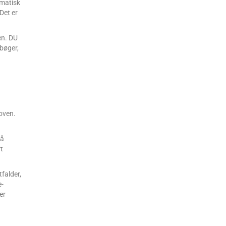
omatisk
Det er
en. DU
-bøger,
loven.
så
t
falder,
e-
er