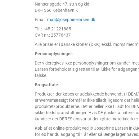
Nansensgade 47, stth og kld.
DK-1366 København K
Email:
mail@josephinelarsen.dk
Tlf.: +45 21221885
CVR nr.: 25776437
Alle priser er i danske kroner (DKK) ekskl. moms medmi
Personoplysninger:
Der videregives ikke personoplysninger om kunder, med 
Larsen forbeholder sig retten til at lukke for adgange
falske.
Brugsaftale:
Produkter, der købes er udelukkende henvendt til DEM
erhvervsmæssigt formål er ikke tilladt, ligesom det helle
produktet/produkterne. Det er heller ikke tilladt for DEM
sikkerhedsforanstaltninger. Hvis DE ønsker at citere n
kunde er det DERES ansvar at det købte materiale ikke v
Køb af et online-produkt ved © Josephine Larsen inklud
forløb har du adgang til 1 år eller så længe lager ha