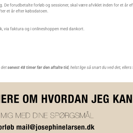
ng. De forudbetalte forløb og sessioner, skal være afviklet inden for et år ef
ter et år efter købsdatoen.
k, via faktura og i onlineshoppen med dankort.
e det
senest
48 timer før den aftalte tid
, helst lige så snart du ved det, ellers