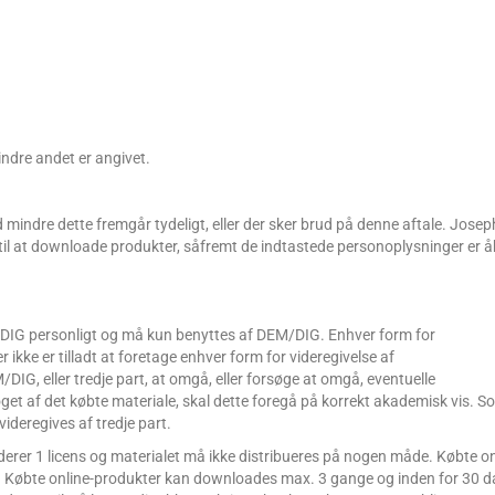
ndre andet er angivet.
mindre dette fremgår tydeligt, eller der sker brud på denne aftale. Josep
n til at downloade produkter, såfremt de indtastede personoplysninger er 
/DIG personligt og må kun benyttes af DEM/DIG. Enhver form for
r ikke er tilladt at foretage enhver form for videregivelse af
/DIG, eller tredje part, at omgå, eller forsøge at omgå, eventuelle
oget af det købte materiale, skal dette foregå på korrekt akademisk vis. S
ideregives af tredje part.
erer 1 licens og materialet må ikke distribueres på nogen måde. Købte on
ves. Købte online-produkter kan downloades max. 3 gange og inden for 30 