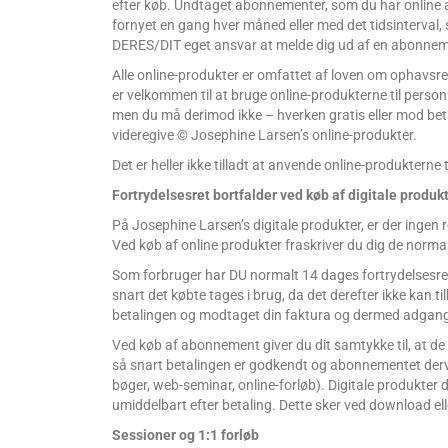
efter køb. Undtaget abonnementer, som du har online a
fornyet en gang hver måned eller med det tidsinterval,
DERES/DIT eget ansvar at melde dig ud af en abonneme
Alle online-produkter er omfattet af loven om ophavsre
er velkommen til at bruge online-produkterne til personl
men du må derimod ikke – hverken gratis eller mod beta
videregive © Josephine Larsen’s online-produkter.
Det er heller ikke tilladt at anvende online-produkterne
Fortrydelsesret bortfalder ved køb af digitale produkt
På Josephine Larsen’s digitale produkter, er der ingen 
Ved køb af online produkter fraskriver du dig de norma
Som forbruger har DU normalt 14 dages fortrydelsesret. 
snart det købte tages i brug, da det derefter ikke kan 
betalingen og modtaget din faktura og dermed adgang 
Ved køb af abonnement giver du dit samtykke til, at de 
så snart betalingen er godkendt og abonnementet derved 
bøger, web-seminar, online-forløb). Digitale produkter
umiddelbart efter betaling. Dette sker ved download eller
Sessioner og 1:1 forløb