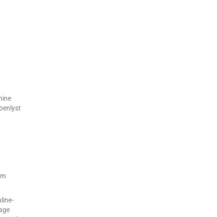
hine
åbenlyst
om
line-
dage