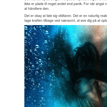
ikke er plads til noget andet end panik. For når angst 
at håndtere den.
Det er okay at føle sig vildfaren. Det er en naturlig r
tage kraften tilbage ved nænsomt, at øve dig på at op