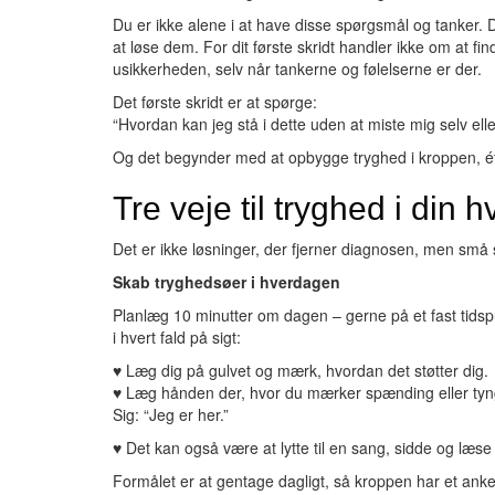
Du er ikke alene i at have disse spørgsmål og tanker. 
at løse dem. For dit første skridt handler ikke om at f
usikkerheden, selv når tankerne og følelserne er der.
Det første skridt er at spørge:
“Hvordan kan jeg stå i dette uden at miste mig selv elle
Og det begynder med at opbygge tryghed i kroppen, ét 
Tre veje til tryghed i din 
Det er ikke løsninger, der fjerner diagnosen, men små 
Skab tryghedsøer i hverdagen
Planlæg 10 minutter om dagen – gerne på et fast tidsp
i hvert fald på sigt:
♥ Læg dig på gulvet og mærk, hvordan det støtter dig.
♥ Læg hånden der, hvor du mærker spænding eller tyng
Sig: “Jeg er her.”
♥ Det kan også være at lytte til en sang, sidde og læse 
Formålet er at gentage dagligt, så kroppen har et ank