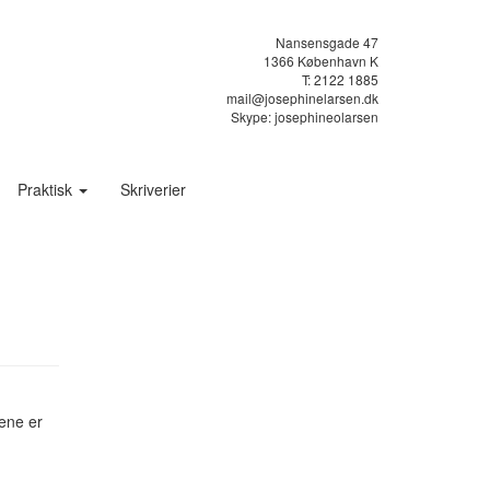
Nansensgade 47
1366 København K
T: 2122 1885
mail@josephinelarsen.dk
Skype: josephineolarsen
Praktisk
Skriverier
tene er