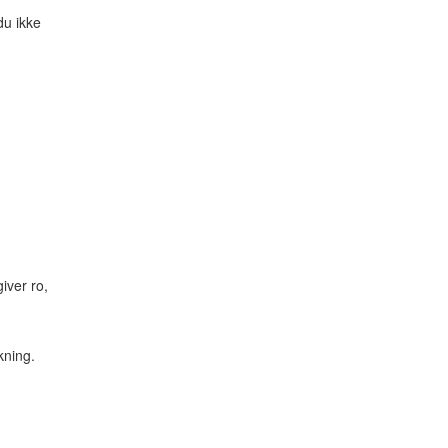
du ikke
iver ro,
kning.