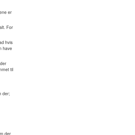
tene er
lt. For
ad hvis
n have
lder
met til
n der;
om der