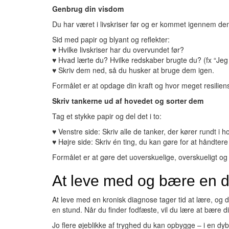
Genbrug din visdom
Du har været i livskriser før og er kommet igennem de
Sid med papir og blyant og reflekter:
♥ Hvilke livskriser har du overvundet før?
♥ Hvad lærte du? Hvilke redskaber brugte du? (fx “Jeg
♥ Skriv dem ned, så du husker at bruge dem igen.
Formålet er at opdage din kraft og hvor meget resiliens
Skriv tankerne ud af hovedet og sorter dem
Tag et stykke papir og del det i to:
♥ Venstre side: Skriv alle de tanker, der kører rundt i h
♥ Højre side: Skriv én ting, du kan gøre for at håndtere
Formålet er at gøre det uoverskuelige, overskueligt og 
At leve med og bære en 
At leve med en kronisk diagnose tager tid at lære, og d
en stund. Når du finder fodfæste, vil du lære at bære d
Jo flere øjeblikke af tryghed du kan opbygge – i en dyb