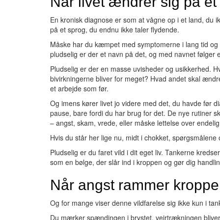
Når livet ændrer sig på et 
En kronisk diagnose er som at vågne op i et land, du ik
på et sprog, du endnu ikke taler flydende.
Måske har du kæmpet med symptomerne i lang tid og prø
pludselig er der et navn på det, og med navnet følger e
Pludselig er der en masse uvisheder og usikkerhed. Hv
bivirkningerne bliver for meget? Hvad andet skal æn
et arbejde som før.
Og imens kører livet jo videre med det, du havde før d
pause, bare fordi du har brug for det. De nye rutiner
– angst, skam, vrede, eller måske lettelse over endelig
Hvis du står her lige nu, midt i chokket, spørgsmålene 
Pludselig er du faret vild i dit eget liv. Tankerne kred
som en bølge, der slår ind i kroppen og gør dig handl
Når angst rammer kroppe
Og for mange viser denne vildfarelse sig ikke kun i ta
Du mærker spændingen i brystet, vejrtrækningen bliver 