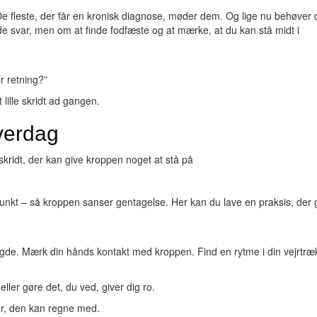
De fleste, der får en kronisk diagnose, møder dem. Og lige nu behøver 
inde svar, men om at finde fodfæste og at mærke, at du kan stå midt i
r retning?”
lille skridt ad gangen.
hverdag
skridt, der kan give kroppen noget at stå på
unkt – så kroppen sanser gentagelse. Her kan du lave en praksis, der g
de. Mærk din hånds kontakt med kroppen. Find en rytme i din vejrtræ
eller gøre det, du ved, giver dig ro.
er, den kan regne med.