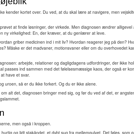
øjeblik
ke kender kortet over. Du ved, at du skal lære at navigere, men vejskil
vet at finde løsninger, der virkede. Men diagnosen ændrer alligevel a
n ny virkelighed: En, der kræver, at du genlærer at leve.
ordan griber medicinen ind i mit liv? Hvordan reagerer jeg på den? Hv
dres? Måske er det madvaner, motionsvaner eller om du overhovedet ka
iagnosen: arbejde, relationer og dagligdagens udfordringer, der ikke ho
 skal passes ind sammen med det følelsesmæssige kaos, der også er kom
 at have et svar.
og uroen, så er du ikke forkert. Og du er ikke alene.
ser om alt det, diagnosen bringer med sig, og før du ved af det, er angste
ingslammet.
n
nkerne, men også i kroppen.
hurtig og lidt stakåndet, et dybt sug fra mellemgulvet. Det føles, som 