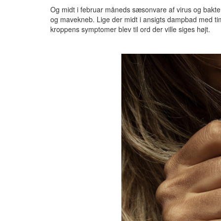
Og midt i februar måneds sæsonvare af virus og bakterie
og mavekneb. Lige der midt i ansigts dampbad med timi
kroppens symptomer blev til ord der ville siges højt.