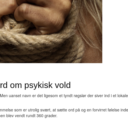
ord om psykisk vold
n uanset navn er det ligesom et tyndt røgslør der siver ind i et lokale
melse som er utrolig svært, at sætte ord på og en forvirret følelse ind
nen blev vendt rundt 360 grader.