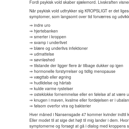
Fordi psykisk vold skaber sjælemord. Livskraften visner
Når psykisk vold udtrykker sig KROPSLIGT er det lig
symptomer, som langsomt over tid forværres og udvikle
⇒ indre uro
⇒ hjertebanken
⇒ smerter i kroppen
⇒ svamp i underlivet
⇒ blære og underlivs infektioner
⇒ udmattelse
⇒ søvnløshed
⇒ tilstande der ligger flere år tilbage dukker op igen
⇒ hormonelle forstyrrelser og tidlig menopause
⇒ vægttab eller øgning
⇒ hudlidelse og hårtab
⇒ kulde varme rystelser
⇒ osteklokke fornemmelse eller en følelse af at være u
⇒ knugen i maven, kvalme eller fordøjelsen er i ubala
⇒ følsom overfor vira og bakterier
Hver måned i Nansensgade 47 kommer kvinder indtil ker
Eller modet til at sige det højt til mig lander i dem. 
symptomerne og forsøgt at gå i dialog med kroppens s