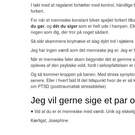
I takt med at røgsløret fortætter med kontrol, håndlig
forkert.
For når et menneske konstant bliver spejlet forkert tilb
du gør
, og
dét du siger
som er helt ude i hampen. Eller
nogen som dig, der tror på noget sådant.
Så slår skammens knytnæve et slag dybt ind i sjælens r
Jeg har ingen værdi som det menneske jeg er. Jeg er f
Når et menneske føler skam begynder det at gemme sig. F
opleves af den psykiske vold, fordi i selvopfattelsen e
Og så kommer kroppen på banen. Med stress symptomern
senere. Eller i hvert fald til det tidspunkt hvor de er 
om PTSD (posttraumatisk stresslidelse)
Jeg vil gerne sige et par 
♥ Vid at du er et menneske med værdi. Unik og elskeli
Kærligst, Josephine