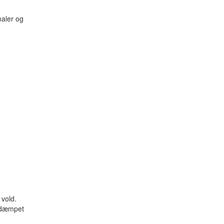
aler og
 vold.
t dæmpet