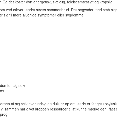
. Og det koster dyrt energetisk, sjælelig, følelsesmæssigt og kropslig.
esom ved ethvert andet stress sammenbrud. Det begynder med små sign
r sig til mere alvorlige symptomer eller sygdomme.
den for sig selv
nce
nen af sig selv hvor indsigten dukker op om, at de er fanget i psykisk
Hvor vi sammen har givet kroppen ressourcer til at kunne mærke den, fåe
prog.