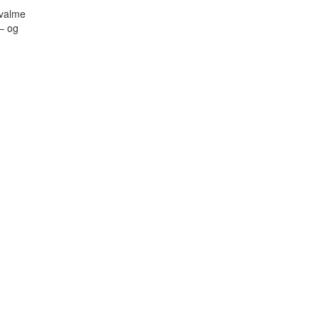
kvalme
– og