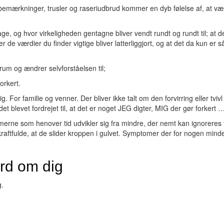
e bemærkninger, trusler og raseriudbrud kommer en dyb følelse af, at væ
age, og hvor virkeligheden gentagne bliver vendt rundt og rundt til; at d
 de værdier du finder vigtige bliver latterliggjort, og at det da kun er 
um og ændrer selvforståelsen til;
orkert.
or familie og venner. Der bliver ikke talt om den forvirring eller tvivl
r det blevet fordrejet til, at det er noget JEG digter, MIG der gør fork
e som henover tid udvikler sig fra mindre, der nemt kan ignoreres t
så kraftfulde, at de slider kroppen i gulvet. Symptomer der for nogen min
ord om dig
g.