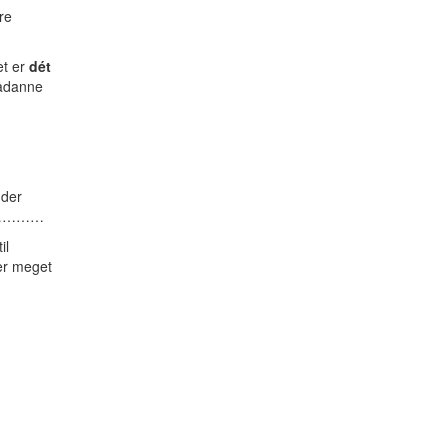
re
et er
dét
sådanne
 der
ert …………
il
der meget