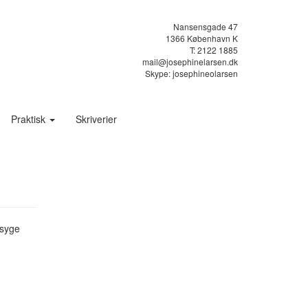
Nansensgade 47
1366 København K
T: 2122 1885
mail@josephinelarsen.dk
Skype: josephineolarsen
Praktisk
Skriverier
 syge