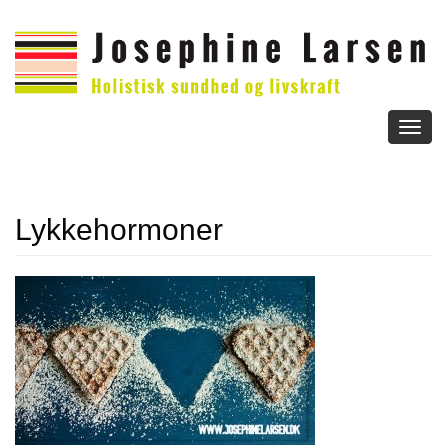
Toggl
naviga
Lykkehormoner