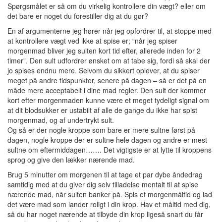
Spørgsmålet er så om du virkelig kontrollere din vægt? eller om
det bare er noget du forestiller dig at du gør?
En af argumenterne jeg hører når jeg opfordrer til, at stoppe med
at kontrollere vægt ved ikke at spise er; “når jeg spiser
morgenmad bliver jeg sulten kort tid efter, allerede inden for 2
timer”. Den sult udfordrer ønsket om at tabe sig, fordi så skal der
jo spises endnu mere. Selvom du sikkert oplever, at du spiser
meget på andre tidspunkter, senere på dagen – så er det på en
måde mere acceptabelt i dine mad regler. Den sult der kommer
kort efter morgenmaden kunne være et meget tydeligt signal om
at dit blodsukker er ustabilt af alle de gange du ikke har spist
morgenmad, og af undertrykt sult.
Og så er der nogle kroppe som bare er mere sultne først på
dagen, nogle kroppe der er sultne hele dagen og andre er mest
sultne om eftermiddagen……. Det vigtigste er at lytte til kroppens
sprog og give den lækker nærende mad.
Brug 5 minutter om morgenen til at tage et par dybe åndedrag
samtidig med at du giver dig selv tilladelse mentalt til at spise
nærende mad, når sulten banker på. Spis et morgenmåltid og lad
det være mad som lander roligt i din krop. Hav et måltid med dig,
så du har noget nærende at tilbyde din krop ligeså snart du får