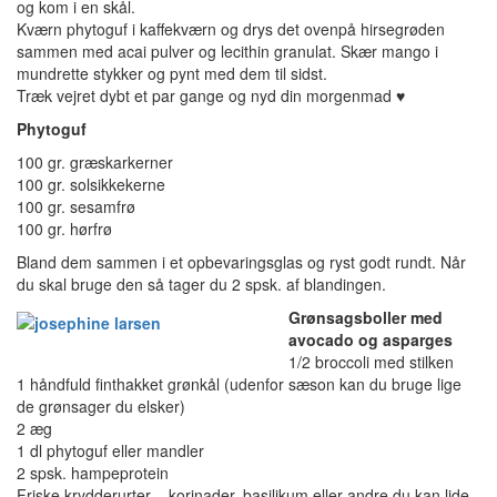
og kom i en skål.
Kværn phytoguf i kaffekværn og drys det ovenpå hirsegrøden
sammen med acai pulver og lecithin granulat. Skær mango i
mundrette stykker og pynt med dem til sidst.
Træk vejret dybt et par gange og nyd din morgenmad ♥
Phytoguf
100 gr. græskarkerner
100 gr. solsikkekerne
100 gr. sesamfrø
100 gr. hørfrø
Bland dem sammen i et opbevaringsglas og ryst godt rundt. Når
du skal bruge den så tager du 2 spsk. af blandingen.
Grønsagsboller med
avocado og asparges
1/2 broccoli med stilken
1 håndfuld finthakket grønkål (udenfor sæson kan du bruge lige
de grønsager du elsker)
2 æg
1 dl phytoguf eller mandler
2 spsk. hampeprotein
Friske krydderurter – korinader, basilikum eller andre du kan lide