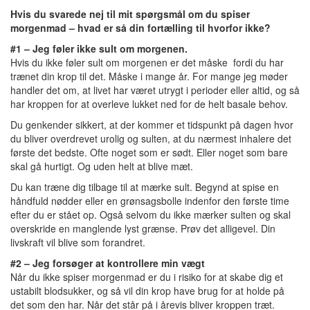
Hvis du svarede nej til mit spørgsmål om du spiser
morgenmad – hvad er så din fortælling til hvorfor ikke?
#1 – Jeg føler ikke sult om morgenen.
Hvis du ikke føler sult om morgenen er det måske fordi du har
trænet din krop til det. Måske i mange år. For mange jeg møder
handler det om, at livet har været utrygt i perioder eller altid, og så
har kroppen for at overleve lukket ned for de helt basale behov.
Du genkender sikkert, at der kommer et tidspunkt på dagen hvor
du bliver overdrevet urolig og sulten, at du nærmest inhalere det
første det bedste. Ofte noget som er sødt. Eller noget som bare
skal gå hurtigt. Og uden helt at blive mæt.
Du kan træne dig tilbage til at mærke sult. Begynd at spise en
håndfuld nødder eller en grønsagsbolle indenfor den første time
efter du er stået op. Også selvom du ikke mærker sulten og skal
overskride en manglende lyst grænse. Prøv det alligevel. Din
livskraft vil blive som forandret.
#2 – Jeg forsøger at kontrollere min vægt
Når du ikke spiser morgenmad er du i risiko for at skabe dig et
ustabilt blodsukker, og så vil din krop have brug for at holde på
det som den har. Når det står på i årevis bliver kroppen træt.