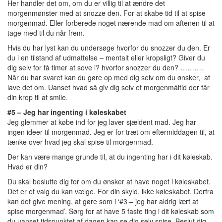
Her handler det om, om du er villig til at ændre det
morgenmønster med at snozze den. For at skabe tid til at spise
morgenmad. Eller forberede noget nærende mad om aftenen til at
tage med til du når frem.
Hvis du har lyst kan du undersøge hvorfor du snozzer du den. Er
du i en tilstand af udmattelse – mentalt eller kropsligt? Giver du
dig selv for få timer at sove i? hvorfor snozzer du den? ……….
Når du har svaret kan du gøre op med dig selv om du ønsker, at
lave det om. Uanset hvad så giv dig selv et morgenmåltid der får
din krop til at smile.
#5 – Jeg har ingenting i køleskabet
Jeg glemmer at købe ind for jeg laver sjældent mad. Jeg har
ingen ideer til morgenmad. Jeg er for træt om eftermiddagen til, at
tænke over hvad jeg skal spise til morgenmad.
Der kan være mange grunde til, at du ingenting har i dit køleskab.
Hvad er din?
Du skal beslutte dig for om du ønsker at have noget i køleskabet.
Det er et valg du kan vælge. For din skyld, ikke køleskabet. Derfra
kan det give mening, at gøre som i ‘#3 – jeg har aldrig lært at
spise morgenmad’. Sørg for at have 5 faste ting i dit køleskab som
du uanset tidspunktet af dagen kan se dig selv spise. Beslut dig