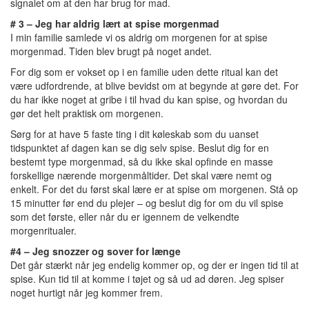
signalet om at den har brug for mad.
# 3 – Jeg har aldrig lært at spise morgenmad
I min familie samlede vi os aldrig om morgenen for at spise
morgenmad. Tiden blev brugt på noget andet.
For dig som er vokset op i en familie uden dette ritual kan det
være udfordrende, at blive bevidst om at begynde at gøre det. For
du har ikke noget at gribe i til hvad du kan spise, og hvordan du
gør det helt praktisk om morgenen.
Sørg for at have 5 faste ting i dit køleskab som du uanset
tidspunktet af dagen kan se dig selv spise. Beslut dig for en
bestemt type morgenmad, så du ikke skal opfinde en masse
forskellige nærende morgenmåltider. Det skal være nemt og
enkelt. For det du først skal lære er at spise om morgenen. Stå op
15 minutter før end du plejer – og beslut dig for om du vil spise
som det første, eller når du er igennem de velkendte
morgenritualer.
#4 – Jeg snozzer og sover for længe
Det går stærkt når jeg endelig kommer op, og der er ingen tid til at
spise. Kun tid til at komme i tøjet og så ud ad døren. Jeg spiser
noget hurtigt når jeg kommer frem.