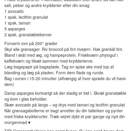
salt, peber og andre krydderier efter din smag
1 avocado
1 spsk. lecithin granulat
1 spsk. tamari
5 asparges
2 spsk. granatæblekerner
Forvarm ovn på 200° grader
Skyl alle grønsager. Riv broccoli på fint rivejern. Hak grønkål fint.
Bland i skål med æg, og hampeprotein. Friskkværn phytoguf i
kaffekværn og tilsæt sammen med krydderierne.
Læg bagepapir på bageplade. Tag en spise ske med top af
blanding og læg på pladen. Form dem flade og runde.
Bag i ovnen i 15-20 minutter (afhængig af hvor sprøde du vil have
dem)
Damp asparges kortvarigt så der stadig er bid i. Skræl granatæble
og kom i glas beholder.
Skær avocado på langs – og drys med tamari og lecithin granulat
Når grønsagsbollerne er bagt anretter du din tallerken og pynter
med friske krydderurter. Træk vejret dybt et par gange og nyd din
morgenmad ♥
TIP! Grønsagsbollerne kan nemt fryses. Du kan også bruge dem