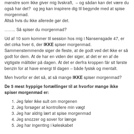
mønstre som ikke giver mig livskraft, – og sådan kan det være du
også har det? og jeg kan inspirere dig til begynde med at spise
morgenmad.
Altså hvis du ikke allerede gør det.
…….. Så spiser du morgenmad?
Ud af 10 som kommer til session hos mig i Nansensgade 47, er
det cirka hver 6, der
IKKE
spiser morgenmad.
Sammenstemmende siger de fleste, at de godt ved det ikke er så
godt for dem. At de har en viden der siger, at det er en af de
vigtigste måltider på dagen. At det er derfra kroppen får sit første
benzin for at have energi til dagen – både fysisk og mentalt.
Men hvorfor er det så, at så mange
IKKE
spiser morgenmad?
De 5 mest hyppige fortællinger til at hvorfor mange ikke
spiser morgenmad er:
Jeg føler ikke sult om morgenen
Jeg forsøger at kontrollere min vægt
Jeg har aldrig lært at spise morgenmad
Jeg snozzer og sover for længe
Jeg har ingenting i køleskabet