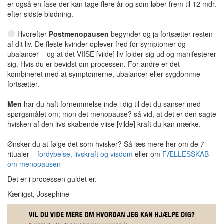
er også en fase der kan tage flere år og som løber frem til 12 mdr.
efter sidste blødning.
Hvorefter
Postmenopausen
begynder og ja fortsætter resten
af dit liv. De fleste kvinder oplever fred for symptomer og
ubalancer – og at det VIISE [vilde] liv folder sig ud og manifesterer
sig. Hvis du er bevidst om processen. For andre er det
kombineret med at symptomerne, ubalancer eller sygdomme
fortsætter.
Men
har du haft fornemmelse inde i dig til det du sanser med
spørgsmålet om; mon det menopause? så vid, at det er den sagte
hvisken af den livs-skabende viise [vilde] kraft du kan mærke.
Ønsker du at følge det som hvisker? Så læs mere her om de 7
ritualer –
fordybelse, livskraft og visdom
eller om
FÆLLESSKAB
om menopausen
Det er i processen guldet er.
Kærligst, Josephine