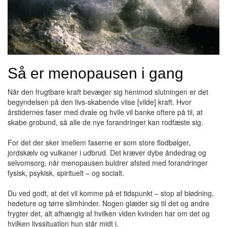
Så er menopausen i gang
Når den frugtbare kraft bevæger sig henimod slutningen er det
begyndelsen på den livs-skabende viise [vilde] kraft. Hvor
årstidernes faser med dvale og hvile vil banke oftere på til, at
skabe grobund, så alle de nye forandringer kan rodfæste sig.
For det der sker imellem faserne er som store flodbølger,
jordskælv og vulkaner i udbrud. Det kræver dybe åndedrag og
selvomsorg, når menopausen buldrer afsted med forandringer
fysisk, psykisk, spirituelt – og socialt.
Du ved godt, at det vil komme på et tidspunkt – stop af blødning,
hedeture og tørre slimhinder. Nogen glæder sig til det og andre
frygter det, alt afhængig af hvilken viden kvinden har om det og
hvilken livssituation hun står midt i.