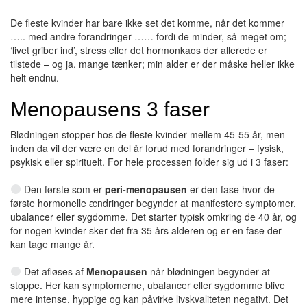
De fleste kvinder har bare ikke set det komme, når det kommer
….. med andre forandringer …… fordi de minder, så meget om;
‘livet griber ind’, stress eller det hormonkaos der allerede er
tilstede – og ja, mange tænker; min alder er der måske heller ikke
helt endnu.
Menopausens 3 faser
Blødningen stopper hos de fleste kvinder mellem 45-55 år, men
inden da vil der være en del år forud med forandringer – fysisk,
psykisk eller spirituelt. For hele processen folder sig ud i 3 faser:
Den første som er
peri-menopausen
er den fase hvor de
første hormonelle ændringer begynder at manifestere symptomer,
ubalancer eller sygdomme. Det starter typisk omkring de 40 år, og
for nogen kvinder sker det fra 35 års alderen og er en fase der
kan tage mange år.
Det afløses af
Menopausen
når blødningen begynder at
stoppe. Her kan symptomerne, ubalancer eller sygdomme blive
mere intense, hyppige og kan påvirke livskvaliteten negativt. Det