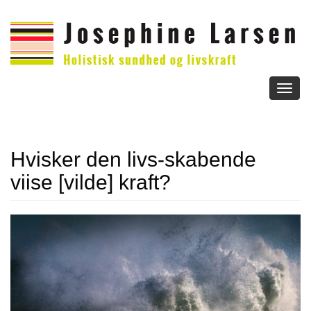
Toggl
naviga
Hvisker den livs-skabende
viise [vilde] kraft?