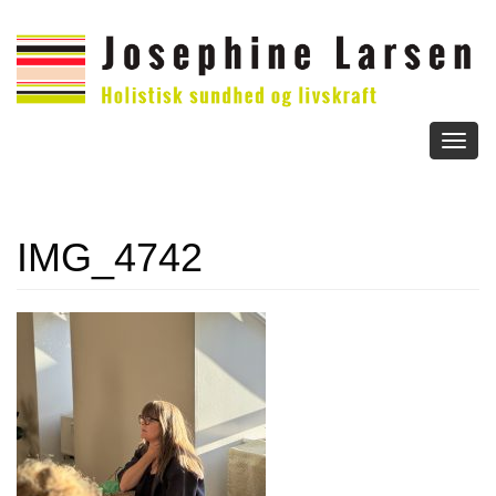
Toggl
naviga
IMG_4742