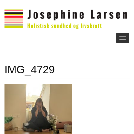
Toggl
naviga
IMG_4729