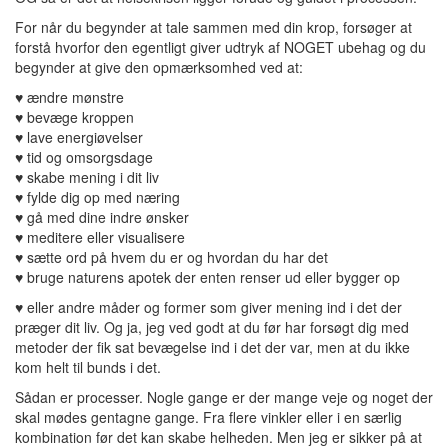
For når du begynder at tale sammen med din krop, forsøger at
forstå hvorfor den egentligt giver udtryk af NOGET ubehag og du
begynder at give den opmærksomhed ved at:
♥ ændre mønstre
♥ bevæge kroppen
♥ lave energiøvelser
♥ tid og omsorgsdage
♥ skabe mening i dit liv
♥ fylde dig op med næring
♥ gå med dine indre ønsker
♥ meditere eller visualisere
♥ sætte ord på hvem du er og hvordan du har det
♥ bruge naturens apotek der enten renser ud eller bygger op
♥ eller andre måder og former som giver mening ind i det der
præger dit liv. Og ja, jeg ved godt at du før har forsøgt dig med
metoder der fik sat bevægelse ind i det der var, men at du ikke
kom helt til bunds i det.
Sådan er processer. Nogle gange er der mange veje og noget der
skal mødes gentagne gange. Fra flere vinkler eller i en særlig
kombination før det kan skabe helheden. Men jeg er sikker på at