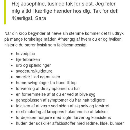
Hej Josephine, tusinde tak for sidst. Jeg føler
mig altid i kærlige hænder hos dig. Tak for det!
/Kærligst, Sara
Når din krop begynder at hæve sin stemme kommer det til udtryk
på mange forskellige måder. Afhængig af hvem du er og hvilken
historie du bærer fysisk som følelsesmæssigt:
hovedpine
hjertebanken
uro og spændinger
svedeture/kuldeture
smerter i led og muskler
humørsvingninger fra bund til top
forværring af de symptomer du har
en fornemmelse af at du er ved at blive syg
genopblussen af symptomer du har haft tidligere
følelsen af at være ved siden af sig selv og forvirret
re-stimulering af kroppens hukommelse af følelser
fordøjelsen reagere med lugte, farver og konsistens
huden der udskiller affaldsstoffer med rødme, kløe, bumser