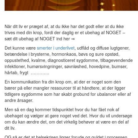
Når dit liv er præget af, at du ikke har det godt eller at du ikke
trives med din krop, fordi der daglig er et ubehag af NOGET –
sæt dit ubehag af NOGET ind her ⇒
Det kunne være
smerter i underlivet
, udflåd og diffuse lugtgener,
betændelse i brysterne, hormonkaos, bøvs og sure opstød,
oppustethed, kvalme, diagnosticeret sygdomme, tilbagevendende
infektioner, humørsvingninger, søvnløshed, hovedpine, bumser,
hårtab, frygt ………….
En kommunikation fra din krop om, at der er noget som den
bærer på eller mangler ressourcer til at håndtere, at der ligger
tidligere sygdomme som har skabt grobund for ubalancer eller af
andre årsager.
Men så en dag kommer tidspunktet hvor du har fået nok af
ubehaget og vælger at gøre noget ved det. Hvor du vil undersøge
om du kan ændre det, om det virkelig behøver at være en del af
dit liv.
OG så er det at helsekrisen ligger forude og guldet i processen.