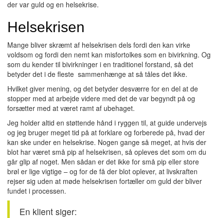
der var guld og en helsekrise.
Helsekrisen
Mange bliver skræmt af helsekrisen dels fordi den kan virke
voldsom og fordi den nemt kan misfortolkes som en bivirkning. Og
som du kender til bivirkninger i en traditionel forstand, så det
betyder det i de fleste sammenhænge at så tåles det ikke.
Hvilket giver mening, og det betyder desværre for en del at de
stopper med at arbejde videre med det de var begyndt på og
forsætter med at været ramt af ubehaget.
Jeg holder altid en støttende hånd i ryggen til, at guide undervejs
og jeg bruger meget tid på at forklare og forberede på, hvad der
kan ske under en helsekrise. Nogen gange så meget, at hvis der
blot har været små pip af helsekrisen, så opleves det som om du
går glip af noget. Men sådan er det ikke for små pip eller store
brøl er lige vigtige – og for de få der blot oplever, at livskraften
rejser sig uden at møde helsekrisen fortæller om guld der bliver
fundet i processen.
En klient siger: