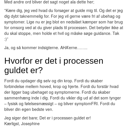
Med andre ord bliver det sagt noget ala dette her;
”Kære dig, jeg ved hvad du forsøger at guide mig til. Og det er jeg
dig dybt taknemmelig for. For jeg vil gerne være fri af ubehag og
symptomer. Lige nu er jeg blot en nedslået kæmper som har brug
for omsorg ved at du giver plads til processen. Det betyder ikke at
du skal stoppe, men holde et hvil og måske søge guidance. Tak
:)”
Ja, og så kommer indsigterne. AHA’erne……..
Hvorfor er det i processen
guldet er?
Fordi du opdager dig selv og din krop. Fordi du skaber
forbindelse mellem hoved, krop og hjerte. Fordi du forstår hvad
der ligger bag ubehaget og symptomerne. Fordi du skaber
sammenhæng inde i dig. Fordi du vikler dig ud af det som tynger
– fysisk og følelsesmæssigt – og bliver symptomFRI. Fordi du
bliver din egen bedste ven.
Jeg siger det bare; Det er i processen guldet er!
Kærligst, Josephine