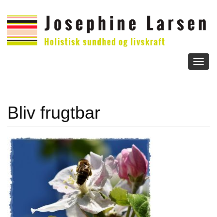
Toggl
naviga
Bliv frugtbar